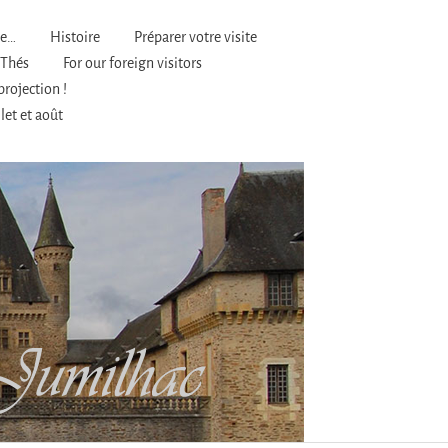
ve…
Histoire
Préparer votre visite
 Thés
For our foreign visitors
projection !
let et août