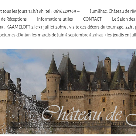
 tous les jours,14h/18h. tel : 0616229769 –
Jumilhac, Château de rê
s de Réceptions
Informations utiles
CONTACT
Le Salon des
 : KAAMELOTT 2 le 31 juillet 20h15 : visite des décors du tournage, 22h : 
cturnes d’Antan les mardis de juin à septembre à 21h30 +les jeudis en juil