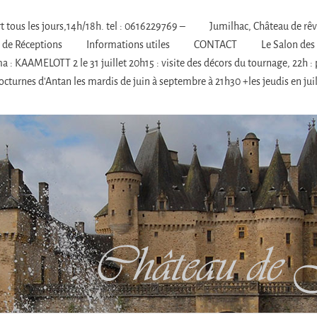
 tous les jours,14h/18h. tel : 0616229769 –
Jumilhac, Château de rê
s de Réceptions
Informations utiles
CONTACT
Le Salon des
 : KAAMELOTT 2 le 31 juillet 20h15 : visite des décors du tournage, 22h : 
cturnes d’Antan les mardis de juin à septembre à 21h30 +les jeudis en juil