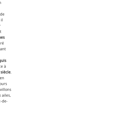
n
 de
il
r
t
ues
uré
sant
uis
ce à
siècle
.
 en
tours
villons
 ailes,
z-de-