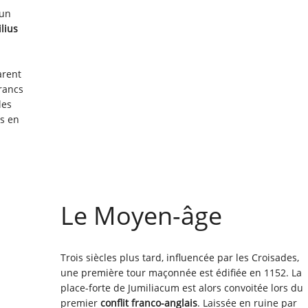
 un
lius
arent
Francs
les
gs en
Le Moyen-âge
Trois siècles plus tard, influencée par les Croisades,
une première tour maçonnée est édifiée en 1152. La
place-forte de Jumiliacum est alors convoitée lors du
premier
conflit franco-anglais
. Laissée en ruine par