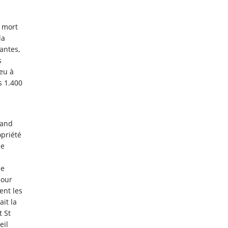
a mort
la
antes,
s
eu à
 1.400
hand
opriété
de
le
cour
ent les
it la
t St
eil