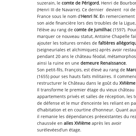
suzerain, le
comte de Périgord
, Henri de Bourbo
(Henri III de Navarre). Ce dernier devient roi de
France sous le nom d’
Henri IV. E
n remerciement
son aide financière lors des troubles de la Ligue, 
l’élève au rang de
comte de Jumilhac
(1597). Pou
marquer ce nouveau statut, Antoine Chapelle fai
ajouter les toitures ornées de
faîtières allégoriq
(seigneuriales et alchimiques) après avoir resta
pendant 20 ans le château féodal, métamorpho
ainsi la ruine en une
demeure Renaissance
.
Son petit-fils, François, est élevé au rang de
Marq
(1655) pour ses hauts faits militaires. Il commen
restructurer le Château dans le goût du
XVIIème 
Il transforme le premier étage du vieux château
appartements privés et salles de réception, les 
de défense et le mur d’enceinte les reliant en pa
d’habitation et en courtine d’honneur. Quant aux
il remanie les dépendances préexistantes du re
chaussée en
ailes XVIIème
après les avoir
surélevéesd’un étage.