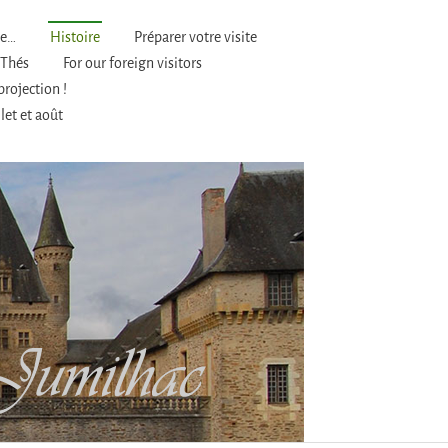
ve…
Histoire
Préparer votre visite
 Thés
For our foreign visitors
projection !
let et août