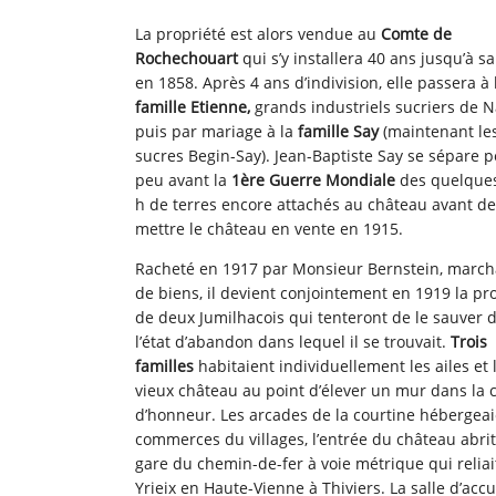
La propriété est alors vendue au
Comte de
Rochechouart
qui s’y installera 40 ans jusqu’à s
en 1858. Après 4 ans d’indivision, elle passera à 
famille Etienne,
grands industriels sucriers de N
puis par mariage à la
famille Say
(maintenant le
sucres Begin-Say). Jean-Baptiste Say se sépare p
peu avant la
1ère Guerre Mondiale
des quelques
h de terres encore attachés au château avant de
mettre le château en vente en 1915.
Racheté en 1917 par Monsieur Bernstein, marc
de biens, il devient conjointement en 1919 la pr
de deux Jumilhacois qui tenteront de le sauver 
l’état d’abandon dans lequel il se trouvait.
Trois
familles
habitaient individuellement les ailes et 
vieux château au point d’élever un mur dans la 
d’honneur. Les arcades de la courtine hébergeai
commerces du villages, l’entrée du château abrita
gare du chemin-de-fer à voie métrique qui reliai
Yrieix en Haute-Vienne à Thiviers. La salle d’accu